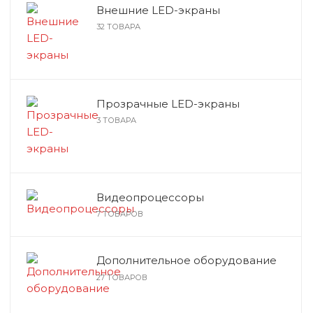
Внешние LED-экраны
Профессионал
Дополнительно
Архитектурный 
32 ТОВАРА
аудиосистемы
Дополнительно
Контроллеры и
Прозрачные LED-экраны
3 ТОВАРА
Видеопроцессоры
7 ТОВАРОВ
Дополнительное оборудование
27 ТОВАРОВ