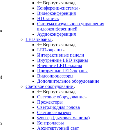
Вернуться назад
Конференц-системы
Видеоконференция
HD-запись
Система визуального управления
видеоконференцией
в
Аудиоконференция
LED-экраны
Вернуться назад
LED-экраны
Интерактивные панели
Внутренние LED-экраны
Внешние LED-экраны
Прозрачные LED-экраны
Видеопроцессоры
й
Дополнительное оборудование
Световое оборудование
Вернуться назад
Световое оборудование
Прожекторы
Светодиодная голова
Световые лазеры
Фоггер (дымовая машина)
Контроллеры
й
Архитектурный свет