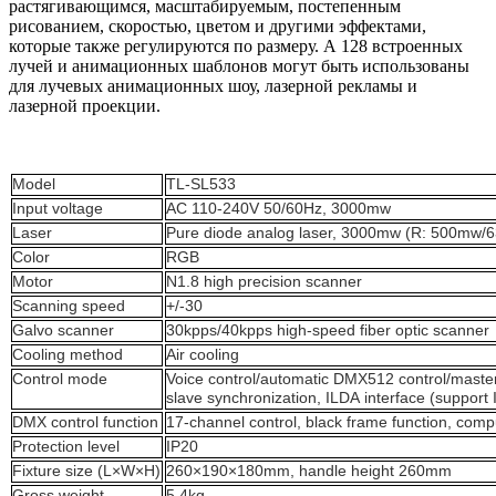
растягивающимся, масштабируемым, постепенным
рисованием, скоростью, цветом и другими эффектами,
которые также регулируются по размеру. А 128 встроенных
лучей и анимационных шаблонов могут быть использованы
для лучевых анимационных шоу, лазерной рекламы и
лазерной проекции.
Model
TL-SL533
Input voltage
AC 110-240V 50/60Hz
,
3000mw
Laser
Pure diode analog laser, 3000mw (R: 500mw
Color
RGB
Motor
N1.8 high precision
scanner
Scan
ning
speed
+/-30
Galvo scanner
30kpps/40kpps high-speed fiber optic scann
er
Cool
ing method
Air cooling
Control
mode
Voice control/automatic DMX512 control/maste
slave synchronization, ILDA interface (
support
DMX control function
17
-channel control, black
frame
function, comp
Protection level
IP20
Fixture
size (L×W×H)
260
×
190
×
180mm, handle height 260mm
Gross weight
5.4kg